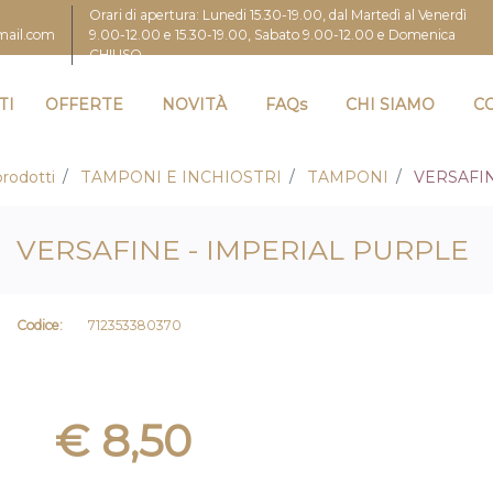
Orari di apertura: Lunedi 15.30-19.00, dal Martedì al Venerdì
9.00-12.00 e 15.30-19.00, Sabato 9.00-12.00 e Domenica
gmail.com
CHIUSO
TI
OFFERTE
NOVITÀ
FAQs
CHI SIAMO
C
rodotti
TAMPONI E INCHIOSTRI
TAMPONI
VERSAFIN
VERSAFINE - IMPERIAL PURPLE
Codice:
712353380370
€ 8,50