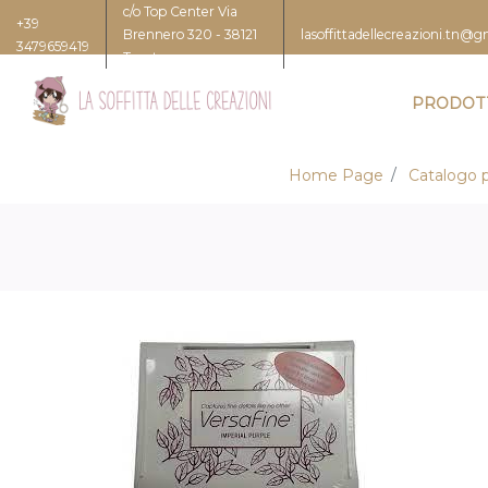
c/o Top Center Via
+39
Brennero 320 - 38121
lasoffittadellecreazioni.tn@
3479659419
Trento
PRODOT
Home Page
Catalogo p