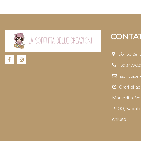
CONTAT
c/o Top Cen
+39 347965
lasoffittade
Orari di ap
Martedì al Ve
19.00, Sabat
chiuso