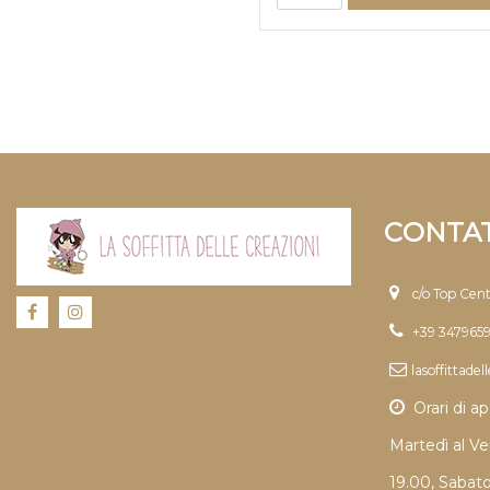
CONTAT
c/o Top Cen
+39 347965
lasoffittade
Orari di ap
Martedì al Ve
19.00, Sabat