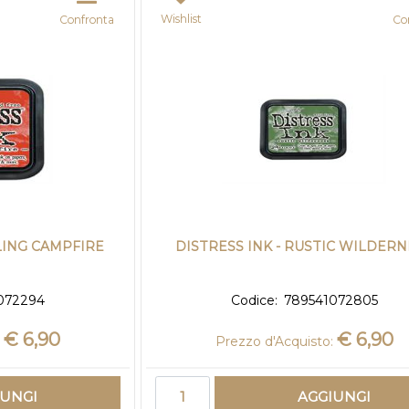
Wishlist
Confronta
Co
LING CAMPFIRE
DISTRESS INK - RUSTIC WILDER
072294
Codice:
789541072805
€ 6,90
€ 6,90
Prezzo d'Acquisto:
Quantità
IUNGI
AGGIUNGI