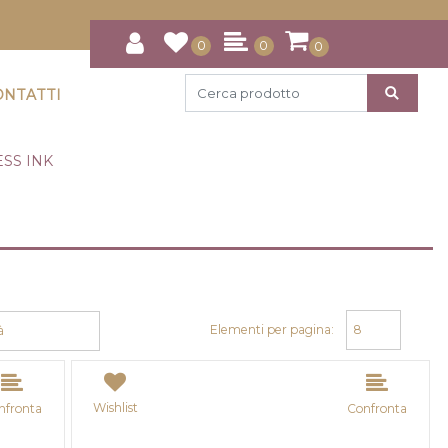
0
0
0
ONTATTI
SS INK
Elementi per pagina:
Wishlist
nfronta
Confronta