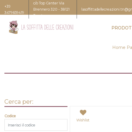
c/o Top Center Via
+39
Brennero 320 - 38121
lasoffittadellecreazioni.tn@
3479659419
Trento
PRODOT
Home P
Cerca per:
Codice
Wishlist