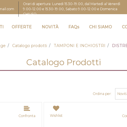
Orari di apertura: Lunedi 15.30-19.00, dal Martedì al Venerdì
9.00-12.00 e 15.30-19.00, Sabato 9.00-12.00 e Domenica
gmail.com
CHIUSO
TI
OFFERTE
NOVITÀ
FAQs
CHI SIAMO
C
age
Catalogo prodotti
TAMPONI E INCHIOSTRI
DISTRE
Catalogo Prodotti
Ordina per:
Wishlist
Confronta
Co