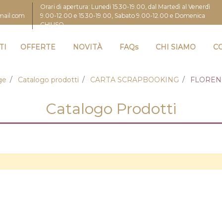
Orari di apertura: Lunedi 15.30-19.00, dal Martedì al Venerdì
9.00-12.00 e 15.30-19.00, Sabato 9.00-12.00 e Domenica
gmail.com
CHIUSO
TI
OFFERTE
NOVITÀ
FAQs
CHI SIAMO
C
ge
Catalogo prodotti
CARTA SCRAPBOOKING
FLOREN
Catalogo Prodotti