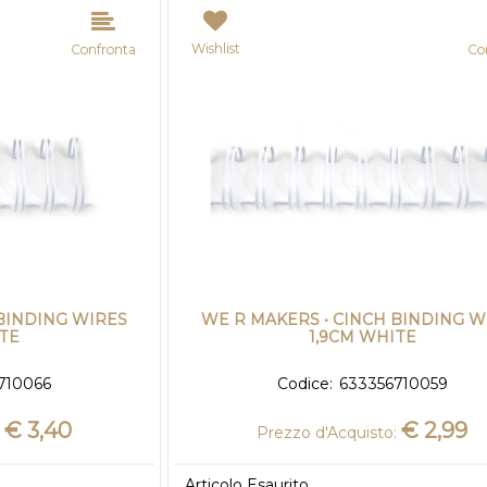
Wishlist
Confronta
Co
BINDING WIRES
WE R MAKERS • CINCH BINDING W
ITE
1,9CM WHITE
710066
Codice:
633356710059
€ 3,40
€ 2,99
Prezzo d'Acquisto:
Articolo Esaurito