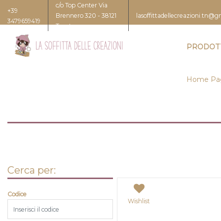
c/o Top Center Via
+39
Brennero 320 - 38121
lasoffittadellecreazioni.tn@
3479659419
Trento
PRODOT
Home Pa
Cerca per:
Codice
Wishlist