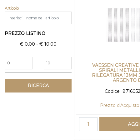
Articolo
PREZZO LISTINO
€ 0,00 - € 10,00
Prezzo minimo
Prezzo massimo
-
VAESSEN CREATIVE 
SPIRALI METALL
RILEGATURA 13MM 3
ARGENTO 
Codice:
871605
Prezzo d'Acquisto
Quantità
AGG