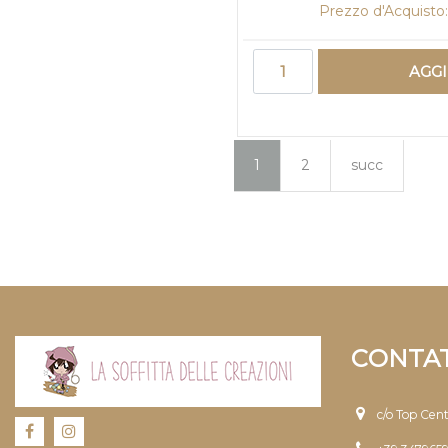
Prezzo d'Acquisto
Quantità
AGG
1
2
succ
CONTAT
c/o Top Cen