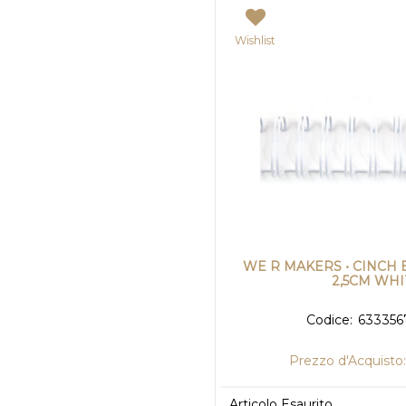
Wishlist
WE R MAKERS • CINCH 
2,5CM WH
Codice:
633356
Prezzo d'Acquisto:
Articolo Esaurito