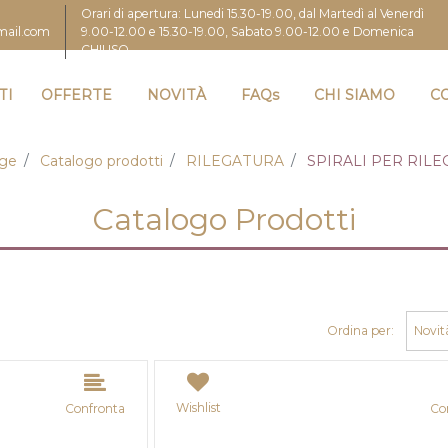
Orari di apertura: Lunedi 15.30-19.00, dal Martedì al Venerdì
9.00-12.00 e 15.30-19.00, Sabato 9.00-12.00 e Domenica
gmail.com
CHIUSO
TI
OFFERTE
NOVITÀ
FAQs
CHI SIAMO
C
ge
Catalogo prodotti
RILEGATURA
SPIRALI PER RIL
Catalogo Prodotti
Ordina per:
Wishlist
Confronta
Co