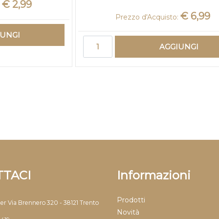
€ 2,99
:
€ 6,99
Prezzo d'Acquisto:
IUNGI
Quantità
AGGIUNGI
TACI
Informazioni
Prodotti
ter Via Brennero 320 - 38121 Trento
Novità