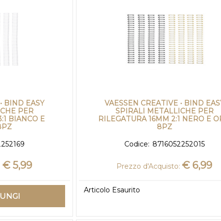
• BIND EASY
VAESSEN CREATIVE • BIND EAS
ICHE PER
SPIRALI METALLICHE PER
:1 BIANCO E
RILEGATURA 16MM 2:1 NERO E 
8PZ
8PZ
2252169
Codice:
8716052252015
€ 5,99
€ 6,99
:
Prezzo d'Acquisto:
Articolo Esaurito
IUNGI