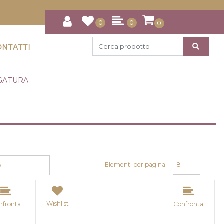
0
0
0
ONTATTI
EGATURA
Elementi per pagina:
Wishlist
nfronta
Confronta