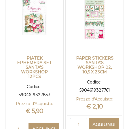
PIATEK
PAPER STICKERS
EPHEMERA SET
SANTA'S
SANTA'S
WORKSHOP 02,
WORKSHOP
10,5 X 23CM
12PCS
Codice:
Codice:
5904619327761
5904619327853
Prezzo d'Acquisto:
Prezzo d'Acquisto:
€ 2,10
€ 5,90
Quantità
AGGIUNGI
Quantità