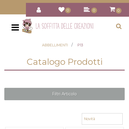
0
0
0
Open
ABBELLIMENTI
P13
Catalogo Prodotti
Filtri Articolo