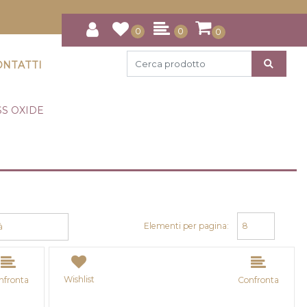
0
0
0
ONTATTI
S OXIDE
Elementi per pagina:
Wishlist
nfronta
Confronta