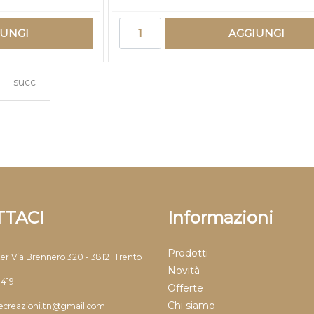
Quantità
IUNGI
AGGIUNGI
succ
TACI
Informazioni
Prodotti
ter Via Brennero 320 - 38121 Trento
Novità
9419
Offerte
Chi siamo
llecreazioni.tn@gmail.com