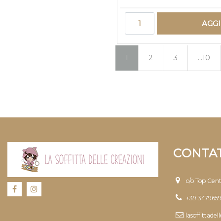
Quantità
AGG
1
2
3
...10
CONTAT
c/o Top Cen
+39 347965
lasoffittade