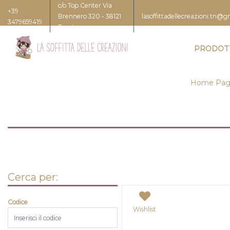
c/o Top Center Via
+39
Brennero 320 - 38121
lasoffittadellecreazioni.tn@
3479659419
Trento
PRODOT
Home Pag
Cerca per:
Codice
Wishlist