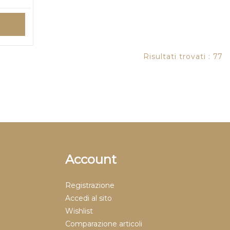
Risultati trovati : 77
Account
Registrazione
Accedi al sito
Wishlist
Comparazione articoli