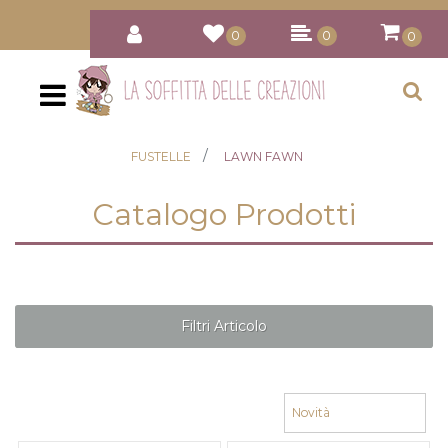
0
0
0
Open
FUSTELLE
LAWN FAWN
Catalogo Prodotti
Filtri Articolo