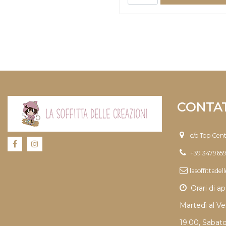
CONTAT
c/o Top Cen
+39 347965
lasoffittade
Orari di ap
Martedì al Ve
19.00, Sabat