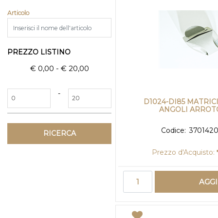
Articolo
PREZZO LISTINO
€ 0,00 - € 20,00
Prezzo minimo
Prezzo massimo
-
D1024-DI85 MATRIC
ANGOLI ARROT
Codice:
370142
Prezzo d'Acquisto:
Quantità
AGG