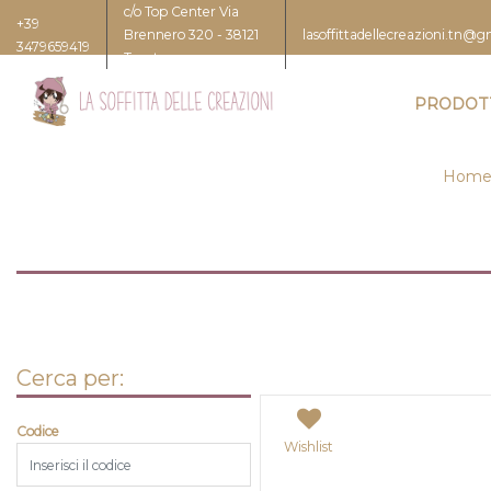
c/o Top Center Via
+39
Brennero 320 - 38121
lasoffittadellecreazioni.tn@
3479659419
Trento
PRODOT
Home
Cerca per:
Codice
Wishlist