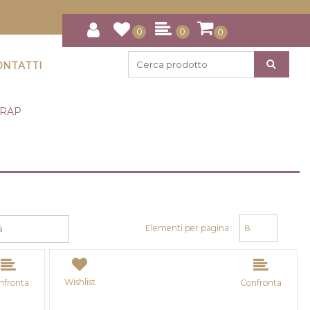
0
0
0
ONTATTI
CRAP
Elementi per pagina:
Wishlist
nfronta
Confronta