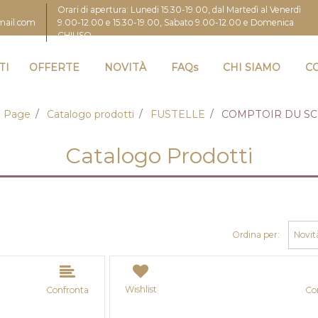
Orari di apertura: Lunedi 15.30-19.00, dal Martedì al Venerdì
9.00-12.00 e 15.30-19.00, Sabato 9.00-12.00 e Domenica
gmail.com
CHIUSO
TI
OFFERTE
NOVITÀ
FAQs
CHI SIAMO
C
 Page
Catalogo prodotti
FUSTELLE
COMPTOIR DU S
Catalogo Prodotti
Ordina per:
Wishlist
Confronta
Co