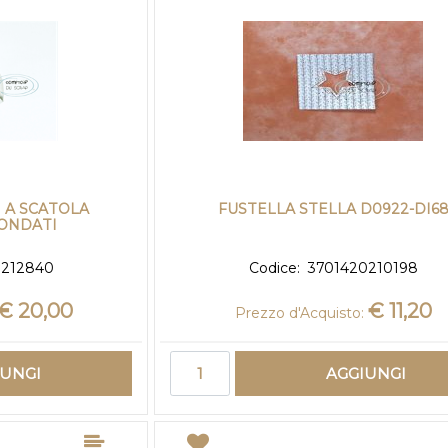
I A SCATOLA
FUSTELLA STELLA D0922-DI6
ONDATI
0212840
Codice:
3701420210198
€ 20,00
€ 11,20
Prezzo d'Acquisto:
Quantità
IUNGI
AGGIUNGI