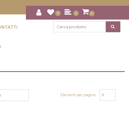
0
0
0
ONTATTI
n
Elementi per pagina: