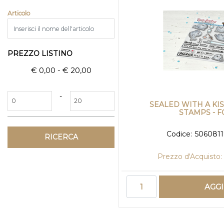
Articolo
PREZZO LISTINO
€ 0,00 - € 20,00
Prezzo minimo
Prezzo massimo
-
SEALED WITH A KIS
STAMPS - F
Codice:
506081
Prezzo d'Acquisto:
Quantità
AGG