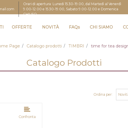
Orari di apertura: Lunedi 15.30-19.00, dal Martedì al Venerdì
9.00-12.00 e 15.30-19.00, Sabato 9.00-12.00 e Domenica
gmail.com
CHIUSO
TI
OFFERTE
NOVITÀ
FAQs
CHI SIAMO
C
ome Page
Catalogo prodotti
TIMBRI
time for tea desig
Catalogo Prodotti
Ordina per:
Confronta