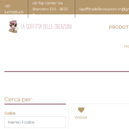
c/o Top Center Via
+39
Brennero 320 - 38121
lasoffittadellecreazioni.tn@
3479659419
Trento
PRODOT
H
Cerca per:
Codice
Wishlist