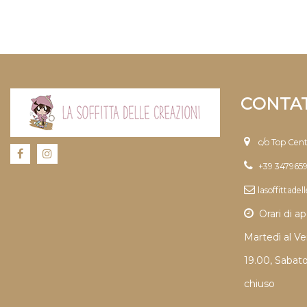
CONTAT
c/o Top Cen
+39 347965
lasoffittade
Orari di ap
Martedì al Ve
19.00, Sabat
chiuso