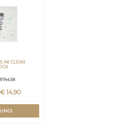
S A6 CLEAR
OCA
1974438
€ 14,90
IUNGI