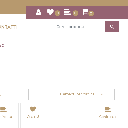
0
0
0
ONTATTI
AP
Elementi per pagina:
Wishlist
nfronta
Confronta