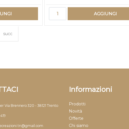
Quantità
IUNGI
AGGIUNGI
succ
TACI
Informazioni
Prodotti
ter Via Brennero 320 - 38121 Trento
Novità
9419
Offerte
Chi siamo
llecreazioni.tn@gmail.com