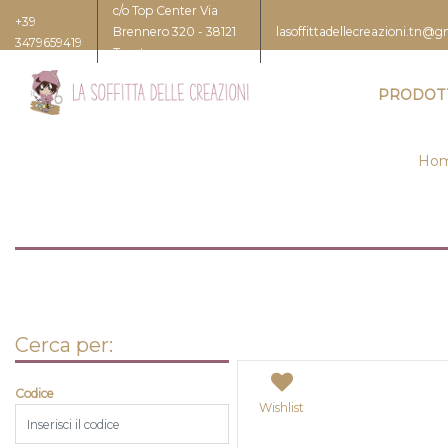
c/o Top Center Via
+39
Brennero 320 - 38121
lasoffittadellecreazioni.tn@
3479659419
Trento
PRODOT
Hom
Cerca per:
Codice
Wishlist