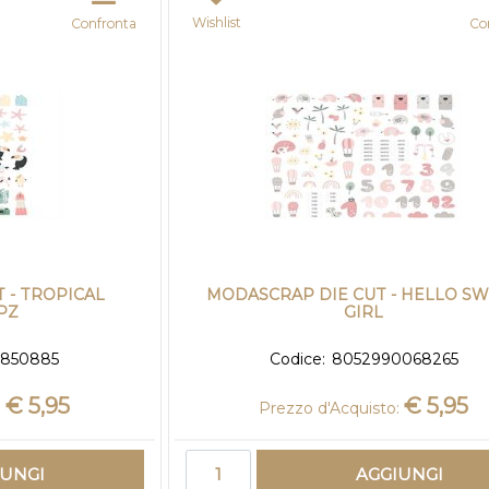
Wishlist
Confronta
Co
 - TROPICAL
MODASCRAP DIE CUT - HELLO S
PZ
GIRL
2850885
Codice:
8052990068265
€ 5,95
€ 5,95
:
Prezzo d'Acquisto:
Quantità
IUNGI
AGGIUNGI