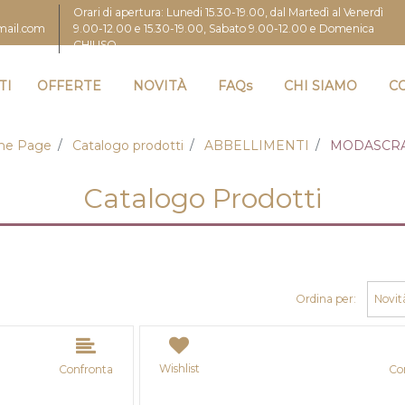
Orari di apertura: Lunedi 15.30-19.00, dal Martedì al Venerdì
9.00-12.00 e 15.30-19.00, Sabato 9.00-12.00 e Domenica
gmail.com
CHIUSO
TI
OFFERTE
NOVITÀ
FAQs
CHI SIAMO
C
e Page
Catalogo prodotti
ABBELLIMENTI
MODASCR
Catalogo Prodotti
Ordina per:
Wishlist
Confronta
Co