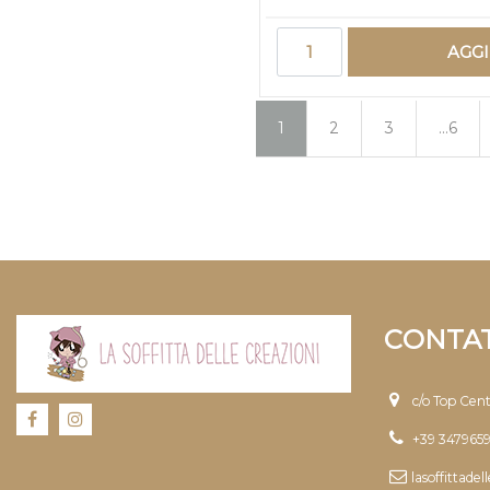
Quantità
AGG
1
2
3
...6
CONTAT
c/o Top Cen
+39 347965
lasoffittade