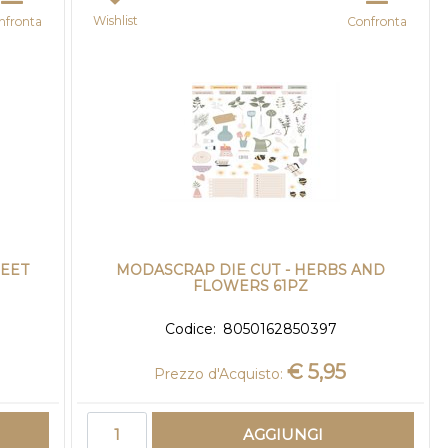
Wishlist
nfronta
Confronta
WEET
MODASCRAP DIE CUT - HERBS AND
FLOWERS 61PZ
Codice:
8050162850397
€ 5,95
Prezzo d'Acquisto:
Quantità
AGGIUNGI