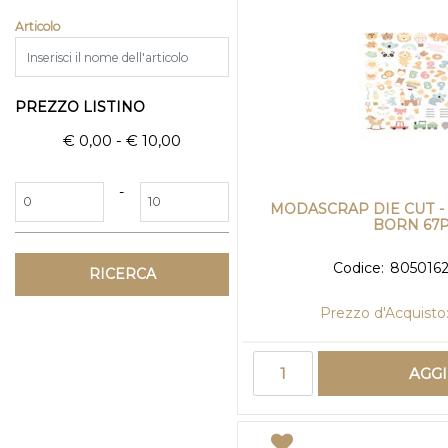
Articolo
PREZZO LISTINO
€ 0,00 - € 10,00
Prezzo minimo
Prezzo massimo
-
MODASCRAP DIE CUT - 
BORN 67
Codice:
805016
Prezzo d'Acquisto
Quantità
AGG