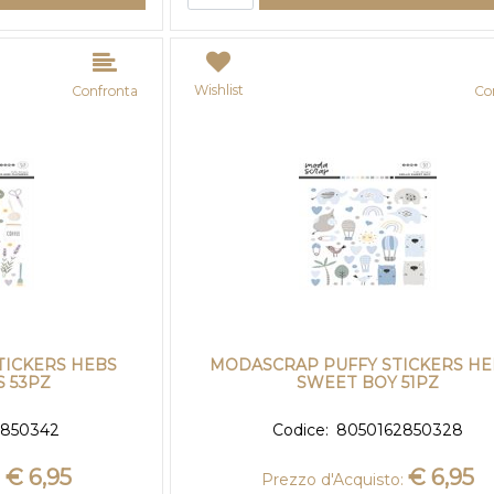
Wishlist
Confronta
Co
TICKERS HEBS
MODASCRAP PUFFY STICKERS HE
 53PZ
SWEET BOY 51PZ
2850342
Codice:
8050162850328
€ 6,95
€ 6,95
:
Prezzo d'Acquisto: