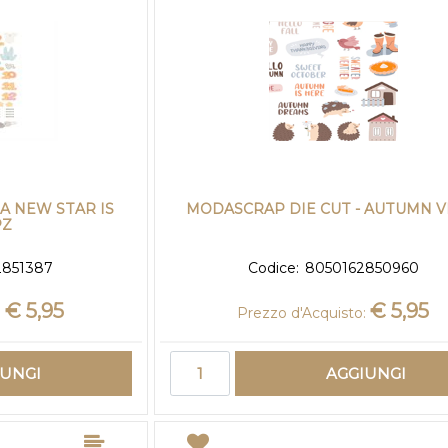
A NEW STAR IS
MODASCRAP DIE CUT - AUTUMN V
PZ
2851387
Codice:
8050162850960
€ 5,95
€ 5,95
:
Prezzo d'Acquisto:
Quantità
IUNGI
AGGIUNGI