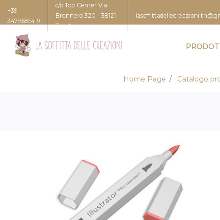
c/o Top Center Via
+39
Brennero 320 - 38121
lasoffittadellecreazioni.tn@
3479659419
Trento
PRODOT
Home Page
Catalogo pro