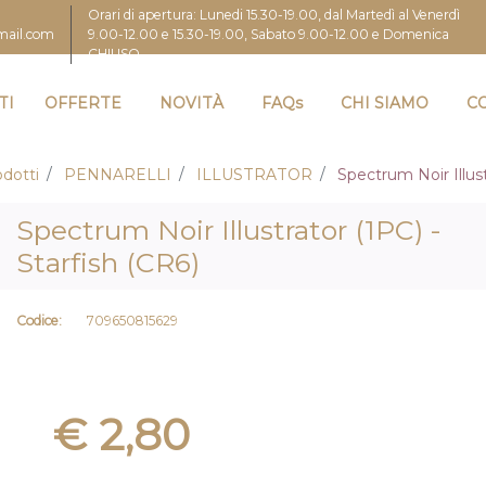
Orari di apertura: Lunedi 15.30-19.00, dal Martedì al Venerdì
9.00-12.00 e 15.30-19.00, Sabato 9.00-12.00 e Domenica
gmail.com
CHIUSO
TI
OFFERTE
NOVITÀ
FAQs
CHI SIAMO
C
dotti
PENNARELLI
ILLUSTRATOR
Spectrum Noir Illust
Spectrum Noir Illustrator (1PC) -
Starfish (CR6)
Codice:
709650815629
€ 2,80