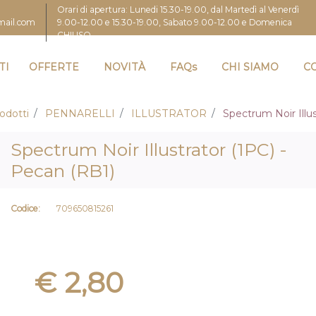
Orari di apertura: Lunedi 15.30-19.00, dal Martedì al Venerdì
9.00-12.00 e 15.30-19.00, Sabato 9.00-12.00 e Domenica
gmail.com
CHIUSO
TI
OFFERTE
NOVITÀ
FAQs
CHI SIAMO
C
odotti
PENNARELLI
ILLUSTRATOR
Spectrum Noir Illus
Spectrum Noir Illustrator (1PC) -
Pecan (RB1)
Codice:
709650815261
€ 2,80