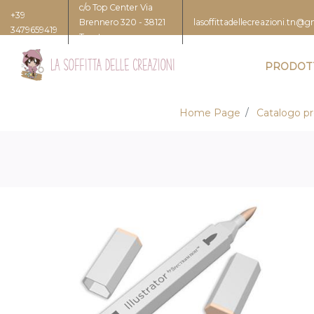
c/o Top Center Via
+39
Brennero 320 - 38121
lasoffittadellecreazioni.tn@
3479659419
Trento
PRODOT
Home Page
Catalogo pr