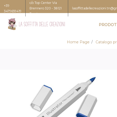
c/o Top Center Via
+39
Brennero 320 - 38121
lasoffittadellecreazioni.tn@
3479659419
Trento
PRODOT
Home Page
Catalogo pr