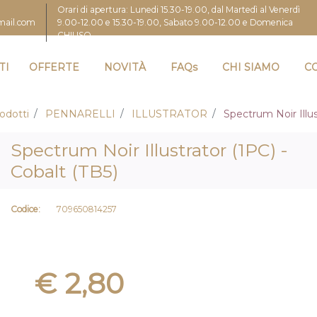
Orari di apertura: Lunedi 15.30-19.00, dal Martedì al Venerdì
9.00-12.00 e 15.30-19.00, Sabato 9.00-12.00 e Domenica
gmail.com
CHIUSO
TI
OFFERTE
NOVITÀ
FAQs
CHI SIAMO
C
odotti
PENNARELLI
ILLUSTRATOR
Spectrum Noir Illus
Spectrum Noir Illustrator (1PC) -
Cobalt (TB5)
Codice:
709650814257
€ 2,80