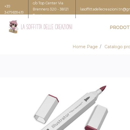
c/o Top Center Via
+39
Brennero 320 - 38121
lasoffittadellecreazioni.tn@
3479659419
Trento
PRODOT
Home Page
Catalogo pro