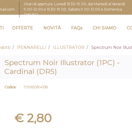
Orari di apertura: Lunedi 15.30-19.00, dal Martedì al Venerdì
9.00-12.00 e 15.30-19.00, Sabato 9.00-12.00 e Domenica
gmail.com
CHIUSO
TI
OFFERTE
NOVITÀ
FAQs
CHI SIAMO
C
dotti
PENNARELLI
ILLUSTRATOR
Spectrum Noir Illust
Spectrum Noir Illustrator (1PC) -
Cardinal (DR5)
Codice:
709650814158
€ 2,80