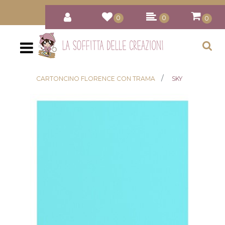
0
0
0
Open
CARTONCINO FLORENCE CON TRAMA
SKY