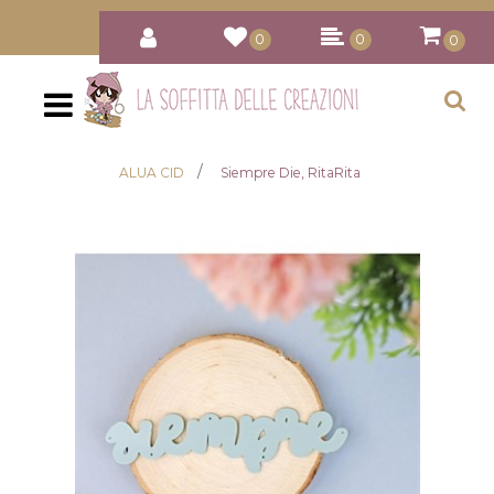
0
0
0
Open
ALUA CID
Siempre Die, RitaRita