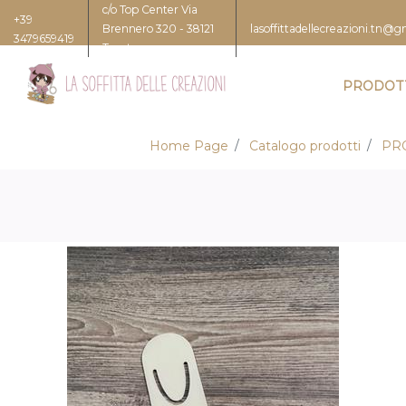
c/o Top Center Via
+39
Brennero 320 - 38121
lasoffittadellecreazioni.tn@
3479659419
Trento
PRODOT
Home Page
Catalogo prodotti
PR