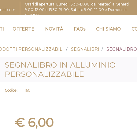
Orari di apertura: Lunedi 15.30-19.00, dal Martedì al Venerdì
9.00-12.00 e 15.30-19.00, Sabato 9.00-12.00 e Domenica
gmail.com
CHIUSO
TI
OFFERTE
NOVITÀ
FAQs
CHI SIAMO
C
ODOTTI PERSONALIZZABILI
SEGNALIBRI
SEGNALIBRO
SEGNALIBRO IN ALLUMINIO
PERSONALIZZABILE
Codice:
160
€ 6,00