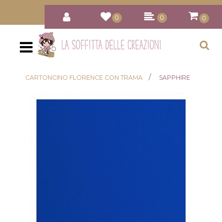
0
0
0
Open
CARTONCINO FLORENCE CON TRAMA
SAPPHIRE