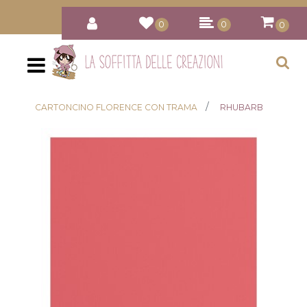
0
0
0
Open
CARTONCINO FLORENCE CON TRAMA
RHUBARB