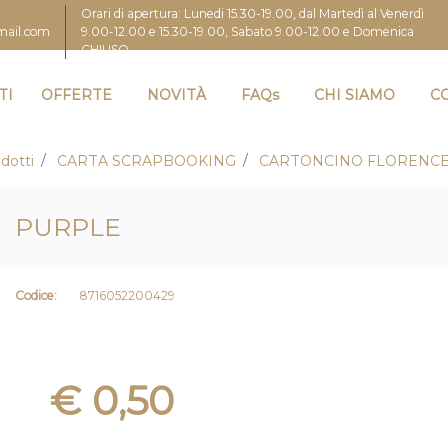
Orari di apertura: Lunedi 15.30-19.00, dal Martedì al Venerdì
9.00-12.00 e 15.30-19.00, Sabato 9.00-12.00 e Domenica
gmail.com
CHIUSO
TI
OFFERTE
NOVITÀ
FAQs
CHI SIAMO
C
dotti
CARTA SCRAPBOOKING
CARTONCINO FLORENCE
PURPLE
Codice:
8716052200429
€ 0,50