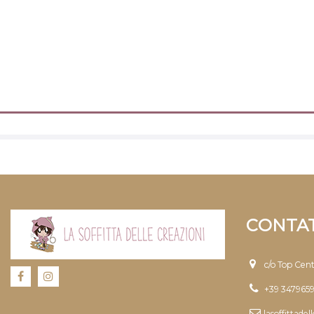
CONTAT
c/o Top Cen
+39 347965
lasoffittade