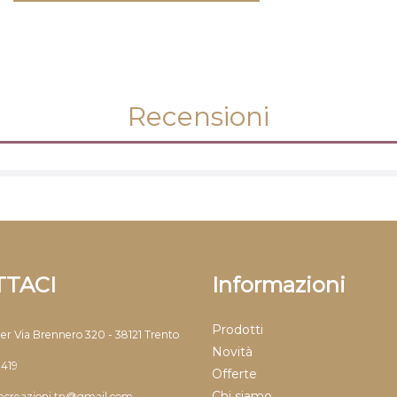
Recensioni
TACI
Informazioni
Prodotti
ter Via Brennero 320 - 38121 Trento
Novità
9419
Offerte
Chi siamo
llecreazioni.tn@gmail.com