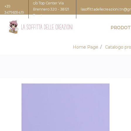
c/o Top Center Via
+39
Brennero 320 - 38121
lasoffittadellecreazioni.tn@
3479659419
Trento
PRODOT
Home Page
Catalogo pro