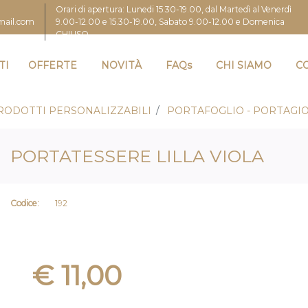
Orari di apertura: Lunedi 15.30-19.00, dal Martedì al Venerdì
9.00-12.00 e 15.30-19.00, Sabato 9.00-12.00 e Domenica
gmail.com
CHIUSO
TI
OFFERTE
NOVITÀ
FAQs
CHI SIAMO
C
RODOTTI PERSONALIZZABILI
PORTAFOGLIO - PORTAGIO
PORTATESSERE LILLA VIOLA
Codice:
192
€ 11,00