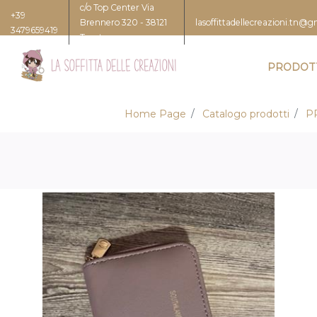
c/o Top Center Via
+39
Brennero 320 - 38121
lasoffittadellecreazioni.tn@
3479659419
Trento
PRODOT
Home Page
Catalogo prodotti
P