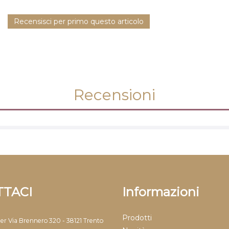
Recensisci per primo questo articolo
Recensioni
TACI
Informazioni
Prodotti
ter Via Brennero 320 - 38121 Trento