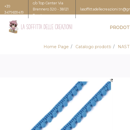
c/o Top Center Via
+39
Brennero 320 - 38121
lasoffittadellecreazioni.tn@
3479659419
Trento
PRODOT
Home Page
Catalogo prodotti
NAST