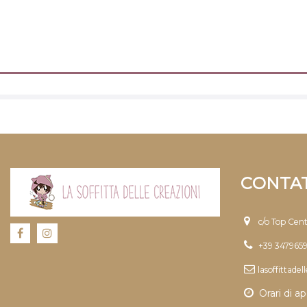
CONTAT
c/o Top Cen
+39 347965
lasoffittade
Orari di ap