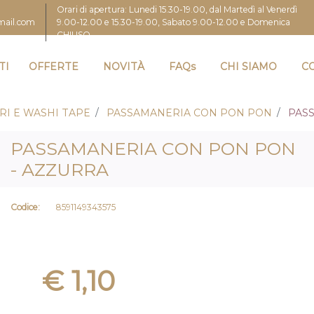
Orari di apertura: Lunedi 15.30-19.00, dal Martedì al Venerdì
9.00-12.00 e 15.30-19.00, Sabato 9.00-12.00 e Domenica
gmail.com
CHIUSO
TI
OFFERTE
NOVITÀ
FAQs
CHI SIAMO
C
RI E WASHI TAPE
PASSAMANERIA CON PON PON
PAS
PASSAMANERIA CON PON PON
- AZZURRA
Codice:
8591149343575
€ 1,10