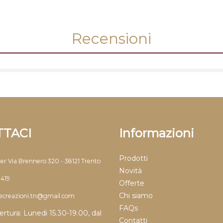
Recensioni
TACI
Informazioni
Prodotti
ter Via Brennero 320 - 38121 Trento
Novità
9419
Offerte
Chi siamo
llecreazioni.tn@gmail.com
FAQs
ertura: Lunedi 15.30-19.00, dal
Contatti