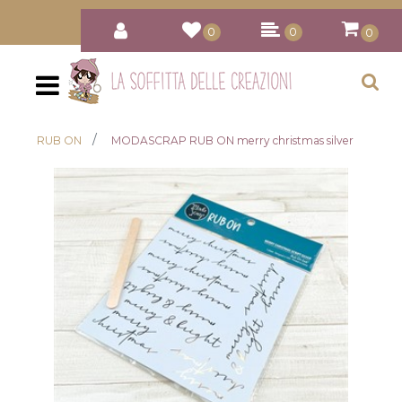
0
0
0
Open
RUB ON
MODASCRAP RUB ON merry christmas silver