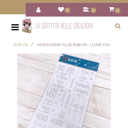
0
0
0
Open
RUB ON
MODASCRAP GLUE RUB ON - I LOVE YOU