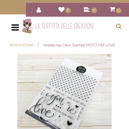
0
0
0
Open
MODASCRAP
Modascrap Clear Stamps MSTC1-053 LOVE