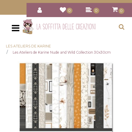
0
0
0
Open
LES ATELIERS DE KARINE
Les Ateliers de Karine Nude and Wild Collection 30x30cm