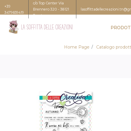
c/o Top Center Via
+39
Brennero 320 - 38121
lasoffittadellecreazioni.tn@
3479659419
Trento
PRODOT
Home Page
Catalogo prodott