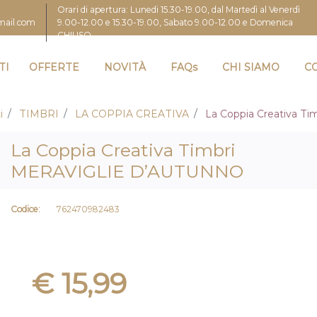
Orari di apertura: Lunedi 15.30-19.00, dal Martedì al Venerdì
9.00-12.00 e 15.30-19.00, Sabato 9.00-12.00 e Domenica
gmail.com
CHIUSO
TI
OFFERTE
NOVITÀ
FAQs
CHI SIAMO
C
i
TIMBRI
LA COPPIA CREATIVA
La Coppia Creativa 
La Coppia Creativa Timbri
MERAVIGLIE D’AUTUNNO
Codice:
762470982483
€ 15,99