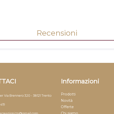
Recensioni
TACI
Informazioni
Prodotti
ter Via Brennero 320 - 38121 Trento
Novità
9419
Offerte
Chi siamo
llecreazioni.tn@gmail.com