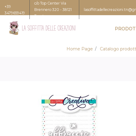
c/o Top Center Via
+39
Brennero 320 - 38121
lasoffittadellecreazioni.tn@
3479659419
Trento
PRODOT
Home Page
Catalogo prodott