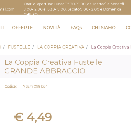
Orari di apertura: Lunedi 15.30-19.00, dal Martedì al Venerdì
9.00-12.00 e 15.30-19.00, Sabato 9.00-12.00 e Domenica
gmail.com
CHIUSO
TI
OFFERTE
NOVITÀ
FAQs
CHI SIAMO
C
i
FUSTELLE
LA COPPIA CREATIVA
La Coppia Creativ
La Coppia Creativa Fustelle
GRANDE ABBRACCIO
Codice:
762470981554
€ 4,49