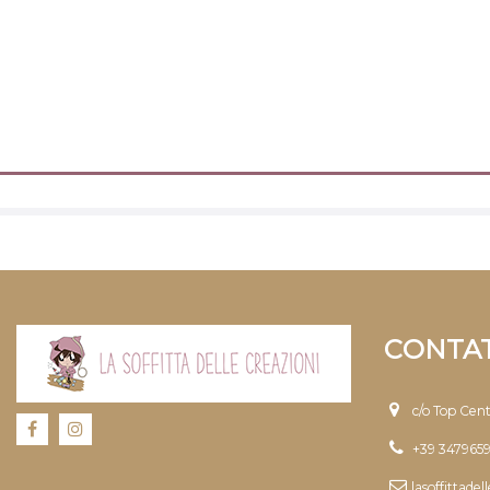
CONTAT
c/o Top Cen
+39 347965
lasoffittade