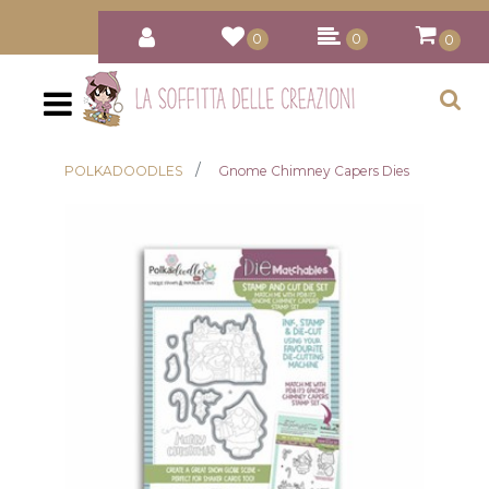
0
0
0
Open
POLKADOODLES
Gnome Chimney Capers Dies