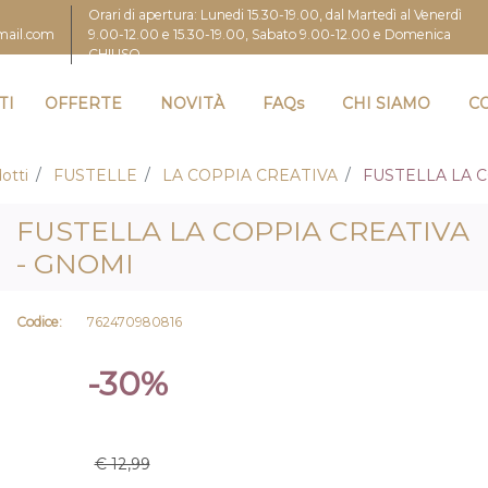
Orari di apertura: Lunedi 15.30-19.00, dal Martedì al Venerdì
9.00-12.00 e 15.30-19.00, Sabato 9.00-12.00 e Domenica
gmail.com
CHIUSO
TI
OFFERTE
NOVITÀ
FAQs
CHI SIAMO
C
otti
FUSTELLE
LA COPPIA CREATIVA
FUSTELLA LA C
FUSTELLA LA COPPIA CREATIVA
- GNOMI
Codice:
762470980816
-30%
€ 12,99