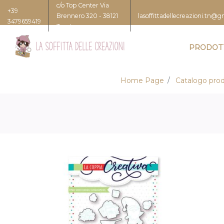
c/o Top Center Via
+39
Brennero 320 - 38121
lasoffittadellecreazioni.tn@
3479659419
Trento
PRODOT
Home Page
Catalogo prod