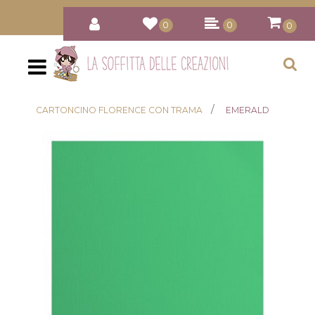
0
0
0
Open
CARTONCINO FLORENCE CON TRAMA
EMERALD