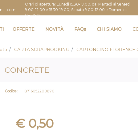
Orari di apertura: Lunedi 15.30-19.00, dal Martedì al Venerdì
9.00-12.00 e 15.30-19.00, Sabato 9.00-12.00 e Domenica
gmail.com
CHIUSO
TI
OFFERTE
NOVITÀ
FAQs
CHI SIAMO
C
otti
CARTA SCRAPBOOKING
CARTONCINO FLORENCE 
CONCRETE
Codice:
8716052200870
€ 0,50