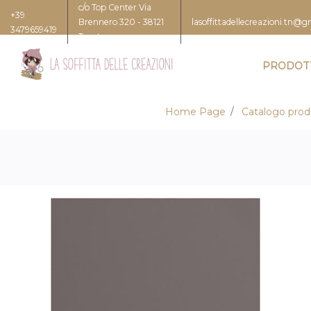
c/o Top Center Via
+39
Brennero 320 - 38121
lasoffittadellecreazioni.tn@
3479659419
Trento
PRODOT
Home Page
Catalogo prod