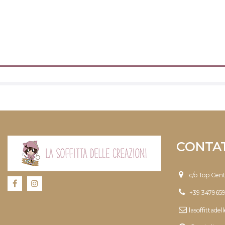
CONTAT
c/o Top Cen
+39 347965
lasoffittade