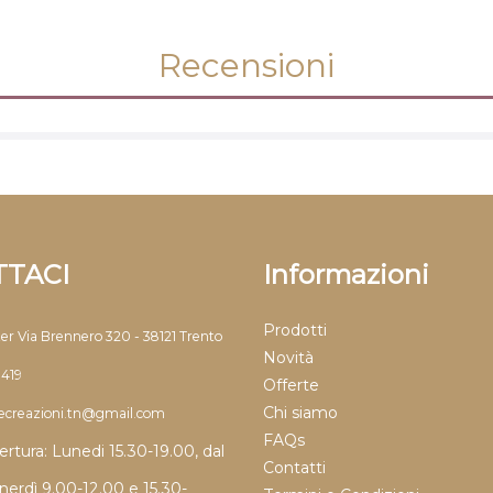
Recensioni
TACI
Informazioni
Prodotti
ter Via Brennero 320 - 38121 Trento
Novità
9419
Offerte
Chi siamo
llecreazioni.tn@gmail.com
FAQs
ertura: Lunedi 15.30-19.00, dal
Contatti
nerdì 9.00-12.00 e 15.30-