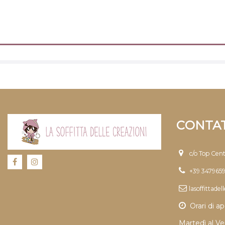
CONTAT
c/o Top Cen
+39 347965
lasoffittade
Orari di ap
Martedì al Ve