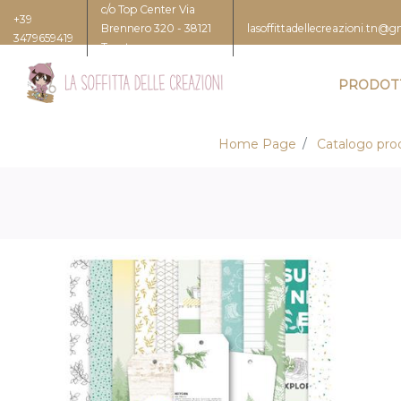
c/o Top Center Via
+39
Brennero 320 - 38121
lasoffittadellecreazioni.tn@
3479659419
Trento
PRODOT
Home Page
Catalogo prod