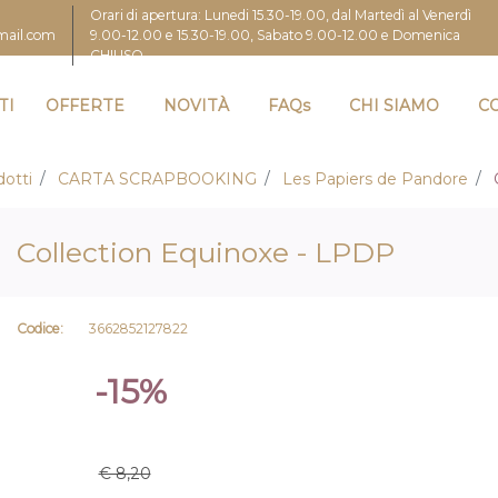
Orari di apertura: Lunedi 15.30-19.00, dal Martedì al Venerdì
9.00-12.00 e 15.30-19.00, Sabato 9.00-12.00 e Domenica
gmail.com
CHIUSO
TI
OFFERTE
NOVITÀ
FAQs
CHI SIAMO
C
otti
CARTA SCRAPBOOKING
Les Papiers de Pandore
Collection Equinoxe - LPDP
Codice:
3662852127822
-15%
€ 8,20