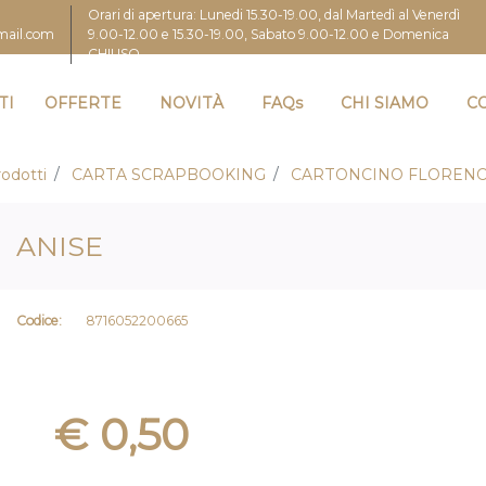
Orari di apertura: Lunedi 15.30-19.00, dal Martedì al Venerdì
9.00-12.00 e 15.30-19.00, Sabato 9.00-12.00 e Domenica
gmail.com
CHIUSO
TI
OFFERTE
NOVITÀ
FAQs
CHI SIAMO
C
odotti
CARTA SCRAPBOOKING
CARTONCINO FLORENC
ANISE
Codice:
8716052200665
€ 0,50