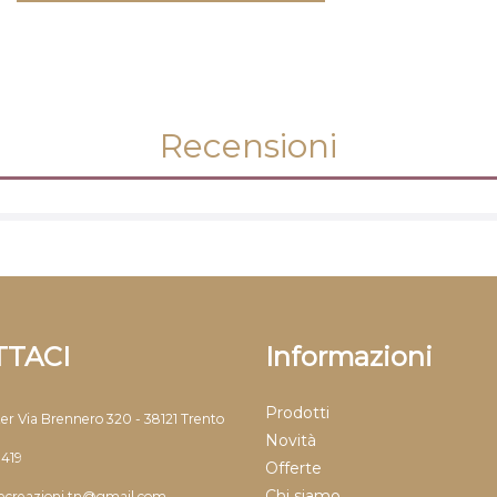
Recensioni
TACI
Informazioni
Prodotti
ter Via Brennero 320 - 38121 Trento
Novità
9419
Offerte
Chi siamo
llecreazioni.tn@gmail.com