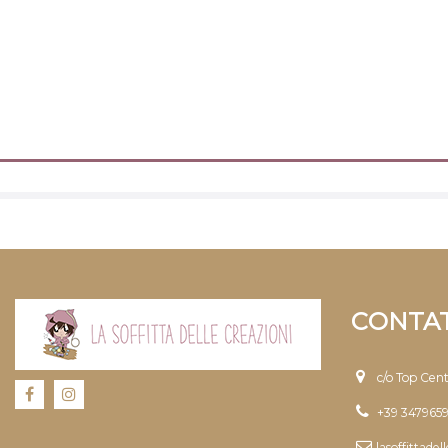
CONTAT
c/o Top Cen
+39 347965
lasoffittade