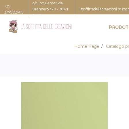
c/o Top Center Via
+39
Brennero 320 - 38121
lasoffittadellecreazioni.tn@
3479659419
Trento
PRODOT
Home Page
Catalogo pr