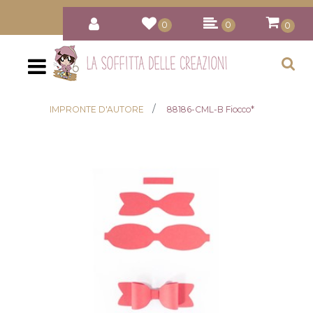
0
0
0
Open
IMPRONTE D'AUTORE
88186-CML-B Fiocco*