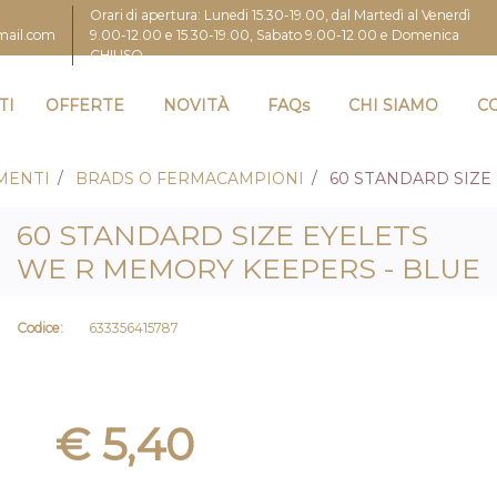
Orari di apertura: Lunedi 15.30-19.00, dal Martedì al Venerdì
9.00-12.00 e 15.30-19.00, Sabato 9.00-12.00 e Domenica
gmail.com
CHIUSO
TI
OFFERTE
NOVITÀ
FAQs
CHI SIAMO
C
MENTI
BRADS O FERMACAMPIONI
60 STANDARD SIZE
60 STANDARD SIZE EYELETS
WE R MEMORY KEEPERS - BLUE
Codice:
633356415787
€ 5,40