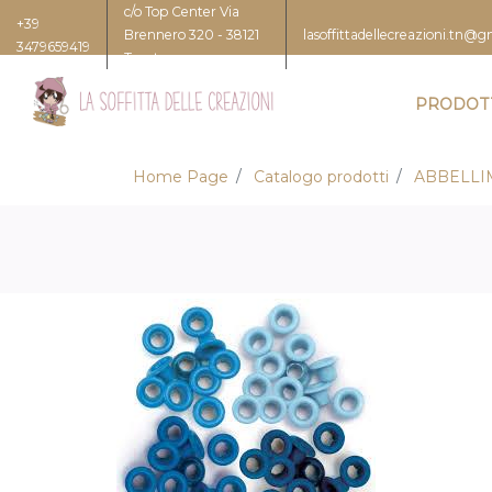
c/o Top Center Via
+39
Brennero 320 - 38121
lasoffittadellecreazioni.tn@
3479659419
Trento
PRODOT
Home Page
Catalogo prodotti
ABBELLI