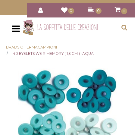
0
0
0
Open
BRADS O FERMACAMPIONI
40 EYELETS WE R MEMORY ( 1,3 CM ) -AQUA